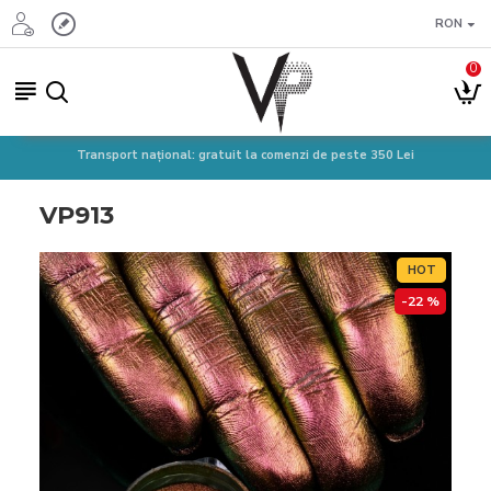
RON
0
Transport național: gratuit la comenzi de peste 350 Lei
VP913
HOT
-22 %