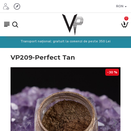
RON
0
Transport național: gratuit la comenzi de peste 350 Lei
VP209-Perfect Tan
-30 %