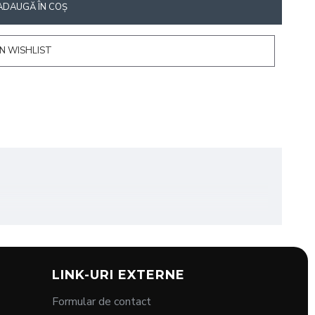
ADAUGĂ ÎN COŞ
N WISHLIST
LINK-URI EXTERNE
Formular de contact
caz contrar, puteti indeparta doar cu apa si sapun.