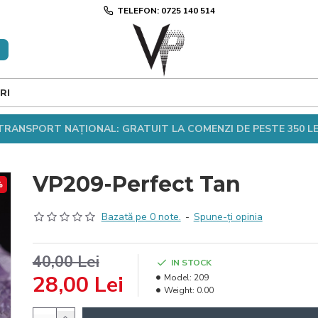
TELEFON: 0725 140 514
RI
TRANSPORT NAȚIONAL: GRATUIT LA COMENZI DE PESTE 350 LE
VP209-Perfect Tan
%
Bazată pe 0 note.
-
Spune-ţi opinia
40,00 Lei
IN STOCK
28,00 Lei
Model:
209
Weight:
0.00