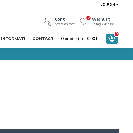
LEI
RON
0
Cont
Wishlist
Acceseaza cont
Editați Wishlist-ul
0
0 produs(e) - 0,00 Lei
INFORMATII
CONTACT
I