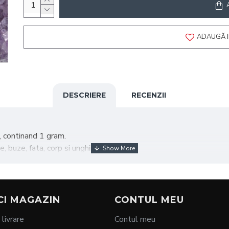
ADAUGĂ I
DESCRIERE
RECENZII
, continand 1 gram.
 buze, fata, corp si unghii.
remoasa si fina.
CI MAGAZIN
CONTUL MEU
aza cremoasa.
 livrare
Contul meu
 apa, recomandam a se folosi o lotiune bifazica de demachiere. In 