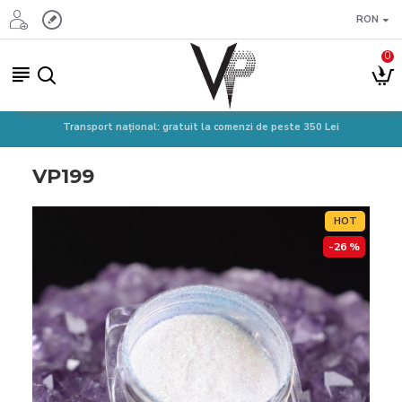
RON
0
Transport național: gratuit la comenzi de peste 350 Lei
VP199
HOT
-26 %