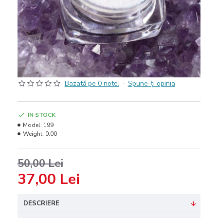
Bazată pe 0 note.
-
Spune-ţi opinia
IN STOCK
Model:
199
Weight:
0.00
50,00 Lei
37,00 Lei
DESCRIERE