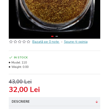
Bazată pe 0 note.
-
Spune-ţi opinia
IN STOCK
Model:
110
Weight:
0.00
43,00 Lei
32,00 Lei
DESCRIERE