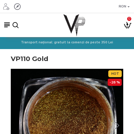
RON
0
Transport național: gratuit la comenzi de peste 350 Lei
VP110 Gold
HOT
-26 %