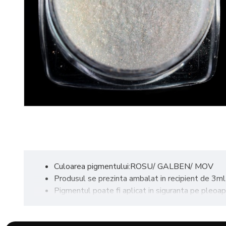
Culoarea pigmentului:ROSU/ GALBEN/ MOV
Produsul se prezinta ambalat in recipient de 3ml
Pigmentul poate fi aplicat in siguranta pe pleoape,
Waterproof, foarte intens, are o textura foarte c
Metode de aplicare: