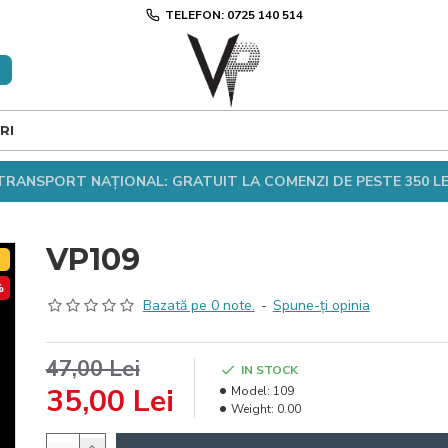
TELEFON: 0725 140 514
RI
TRANSPORT NAȚIONAL: GRATUIT LA COMENZI DE PESTE 350 LE
VP109
T
%
Bazată pe 0 note.
-
Spune-ţi opinia
47,00 Lei
IN STOCK
35,00 Lei
Model:
109
Weight:
0.00