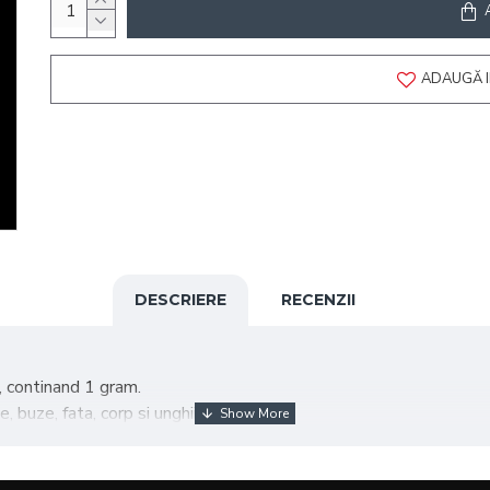
ADAUGĂ I
DESCRIERE
RECENZII
, continand 1 gram.
 buze, fata, corp si unghii.
remoasa si fina.