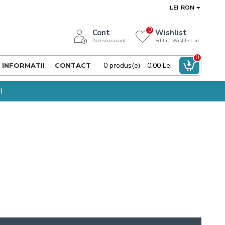
LEI
RON
0
Cont
Wishlist
Acceseaza cont
Editați Wishlist-ul
0
0 produs(e) - 0,00 Lei
INFORMATII
CONTACT
I