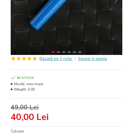
Bazată pe 2 note.
-
Spune-ţi opinia
IN STOCK
Model:
mini mixer
Weight:
0.00
49,00 Lei
40,00 Lei
Culoare