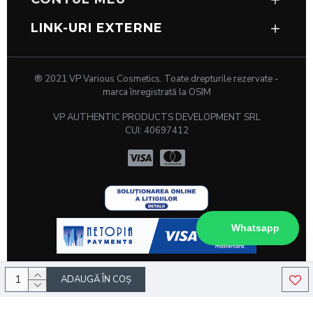
vopselei de sprâncene sau păr.
Prevenirea cocoloașelor
și asigurarea
LINK-URI EXTERNE
unei texturi netede, pentru o aplicare
impecabilă.
Utilizare facilă, potrivit atât pentru
® 2021 VP Various Cosmetics. Toate drepturile rezervate -
saloanele profesionale, cât și pentru uz
marca înregistrată la OSIM
personal.
VP AUTHENTIC PRODUCTS DEVELOPMENT SRL
CUI: 40697412
Caracteristici cheie:
Motor puternic pentru un amestec eficient
în doar câteva secunde.
Design compact și portabil, ușor de utilizat
Whatsapp
și de curățat.
Potrivit pentru amestecarea diferitelor
tipuri de vopsele, inclusiv cele pe bază de
ADAUGĂ ÎN COŞ
henna.
Ideal pentru profesioniștii care doresc