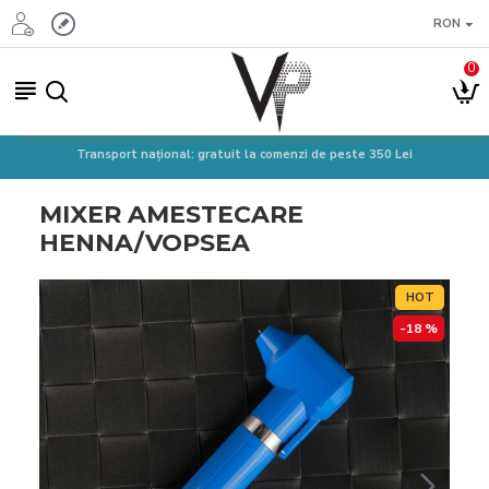
RON
0
Transport național: gratuit la comenzi de peste 350 Lei
MIXER AMESTECARE
HENNA/VOPSEA
HOT
-18 %