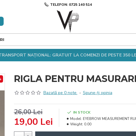
TELEFON: 0725 140 514
RI
TRANSPORT NAȚIONAL: GRATUIT LA COMENZI DE PESTE 350 LE
RIGLA PENTRU MASURAR
%
Bazată pe 0 note.
-
Spune-ţi opinia
26,00 Lei
IN STOCK
19,00 Lei
Model:
EYEBROW MEASUREMENT RU
Weight:
0.00