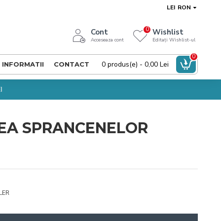
LEI
RON
0
Cont
Wishlist
Acceseaza cont
Editați Wishlist-ul
0
0 produs(e) - 0,00 Lei
INFORMATII
CONTACT
I
EA SPRANCENELOR
LER