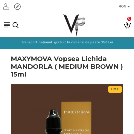
RON
0
Transport național: gratuit la comenzi de peste 350 Lei
MAXYMOVA Vopsea Lichida
MANDORLA ( MEDIUM BROWN )
15ml
HOT