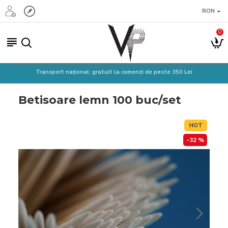
RON
0
Transport național: gratuit la comenzi de peste 350 Lei
Betisoare lemn 100 buc/set
HOT
-32 %