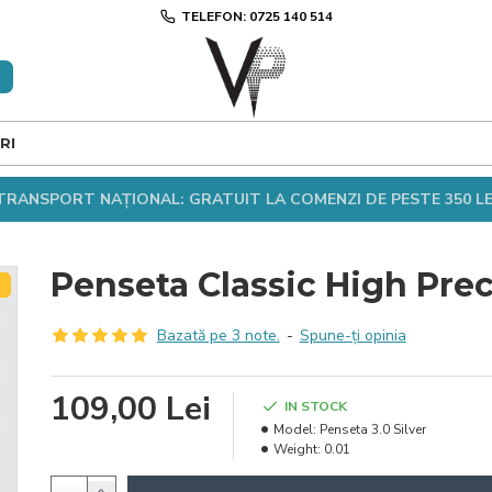
TELEFON: 0725 140 514
RI
TRANSPORT NAȚIONAL: GRATUIT LA COMENZI DE PESTE 350 LE
Penseta Classic High Prec
T
Bazată pe 3 note.
-
Spune-ţi opinia
109,00 Lei
IN STOCK
Model:
Penseta 3.0 Silver
Weight:
0.01