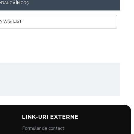
ADAUGĂ ÎN COŞ
N WISHLIST
re de păr. Fabricată din materiale durabile, cu un vârf
LINK-URI EXTERNE
Formular de contact