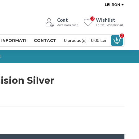
LEI
RON
0
Cont
Wishlist
Acceseaza cont
Editați Wishlist-ul
0
0 produs(e) - 0,00 Lei
INFORMATII
CONTACT
I
ision Silver