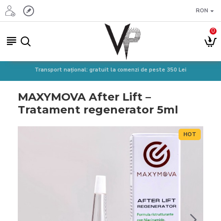
RON
0
Transport național: gratuit la comenzi de peste 350 Lei
MAXYMOVA After Lift –
Tratament regenerator 5ml
HOT