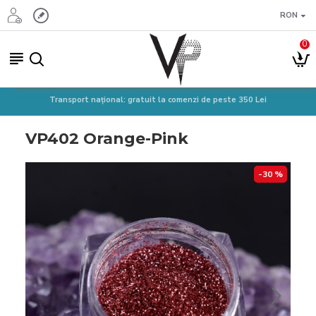
RON
0
Transport național: gratuit la comenzi de peste 350 Lei
VP402 Orange-Pink
-30 %