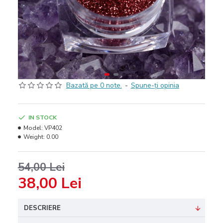
Bazată pe 0 note.
-
Spune-ţi opinia
IN STOCK
Model:
VP402
Weight:
0.00
54,00 Lei
38,00 Lei
DESCRIERE