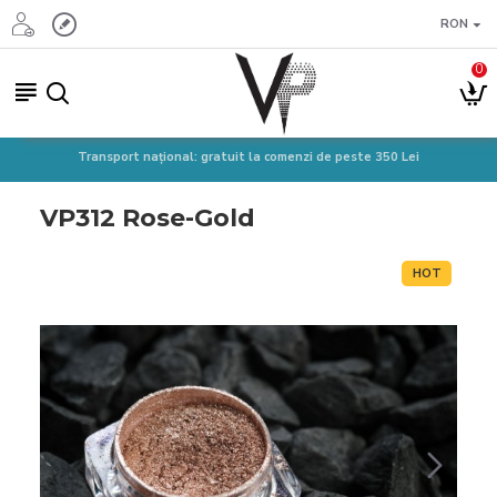
RON
0
Transport național: gratuit la comenzi de peste 350 Lei
VP312 Rose-Gold
HOT