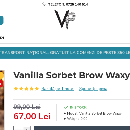
TELEFON: 0725 140 514
RI
TRANSPORT NAȚIONAL: GRATUIT LA COMENZI DE PESTE 350 LE
Vanilla Sorbet Brow Waxy
T
%
Bazată pe 1 note.
-
Spune-ţi opinia
99,00 Lei
IN STOCK
67,00 Lei
Model:
Vanilla Sorbet Brow Waxy
Weight:
0.00