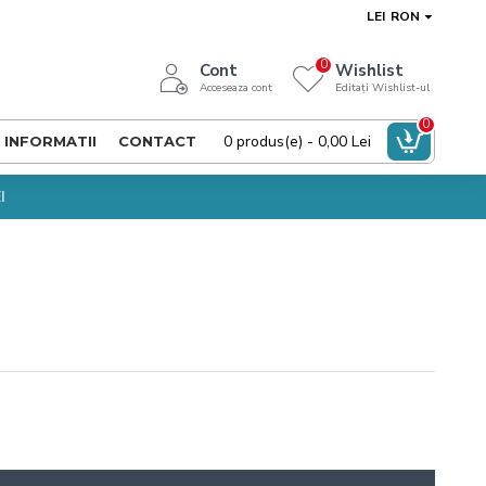
LEI
RON
0
Cont
Wishlist
Acceseaza cont
Editați Wishlist-ul
0
0 produs(e) - 0,00 Lei
INFORMATII
CONTACT
I