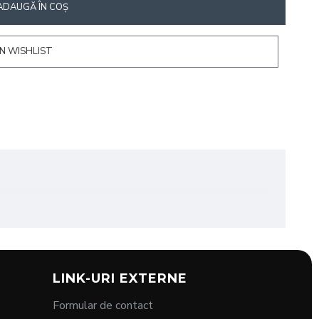
ADAUGĂ ÎN COŞ
N WISHLIST
toare este formulată special pentru a îndepărta
LINK-URI EXTERNE
Formular de contact