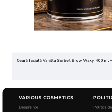
Ceară facială Vanilla Sorbet Brow Waxy, 400 ml –
Obține sprâncene perfect conturate și o piele fină cu
C
eficient firele de păr, oferind în același timp o experien
VARIOUS COSMETICS
POLITI
Despre noi
Politica de
Formulă blândă
care respectă pielea sensibilă, p