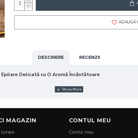
ADAUGĂ I
DESCRIERE
RECENZII
 Epilare Delicată cu O Aromă Încântătoare
eara facială Vanilla Sorbet Brow Waxy
. Această ceară inova
ță plăcută datorită parfumului său dulce și delicat:
CI MAGAZIN
CONTUL MEU
 livrare
Contul meu
revenind iritațiile și roșeața.