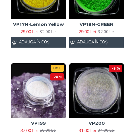
VP17N-Lemon Yellow
VP18N-GREEN
29,00 Lei
29,00 Lei
32,00 Lei
32,00 Lei
ADAUGĂ ÎN COŞ
ADAUGĂ ÎN COŞ
HOT
-9 %
-26 %
VP199
VP200
37,00 Lei
31,00 Lei
50,00 Lei
34,00 Lei