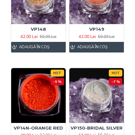
VP148
VP149
42,00 Lei
42,00 Lei
50,00 Lei
50,00 Lei
ADAUGĂ ÎN COŞ
ADAUGĂ ÎN COŞ
HOT
HOT
-9 %
-7 %
VP14N-ORANGE RED
VP150-BRIDAL SILVER