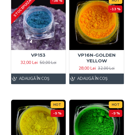
STOC EPUIZAT
-36 %
HOT
-13 %
VP153
VP16N-GOLDEN
YELLOW
32,00 Lei
50,00 Lei
28,00 Lei
32,00 Lei
ADAUGĂ ÎN COŞ
ADAUGĂ ÎN COŞ
HOT
HOT
-9 %
-9 %