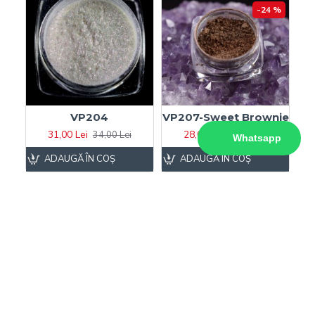
-24 %
VP204
VP207-Sweet Brownie
31,00 Lei
28,00 Lei
34,00 Lei
37,00 Lei
Whatsapp
ADAUGĂ ÎN COŞ
ADAUGĂ ÎN COŞ
-16 %
-30 %