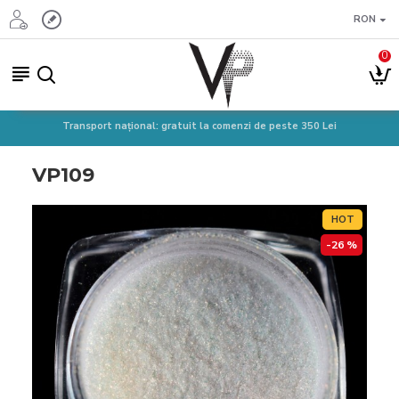
RON
0
Transport național: gratuit la comenzi de peste 350 Lei
VP109
HOT
-26 %