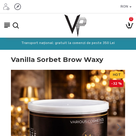
RON
0
Transport național: gratuit la comenzi de peste 350 Lei
Vanilla Sorbet Brow Waxy
HOT
-32 %