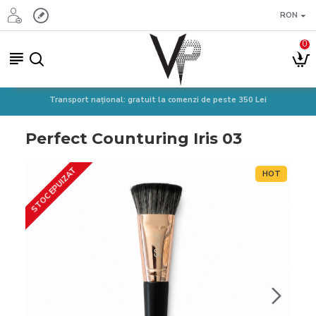
RON
0
Transport național: gratuit la comenzi de peste 350 Lei
Perfect Counturing Iris 03
STOC EPUIZAT
HOT