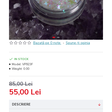
Bazată pe 0 note.
-
Spune-ţi opinia
IN STOCK
Model:
VP923F
Weight:
0.00
85,00 Lei
55,00 Lei
DESCRIERE