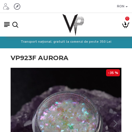
RON
0
Transport național: gratuit la comenzi de peste 350 Lei
VP923F AURORA
-35 %