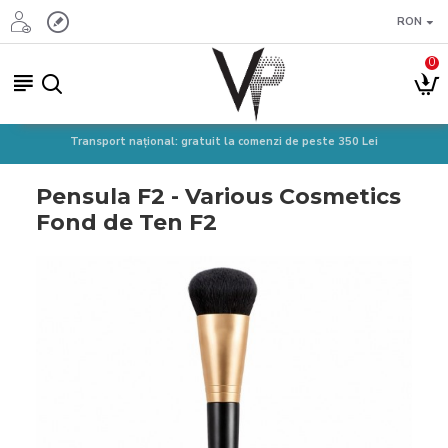
RON
0
Transport național: gratuit la comenzi de peste 350 Lei
Pensula F2 - Various Cosmetics
Fond de Ten F2