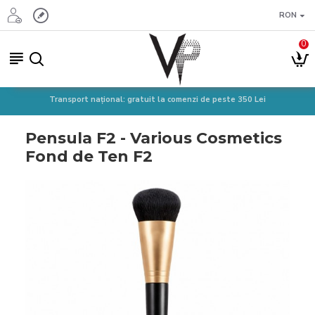
RON
0
Transport național: gratuit la comenzi de peste 350 Lei
Pensula F2 - Various Cosmetics
Fond de Ten F2