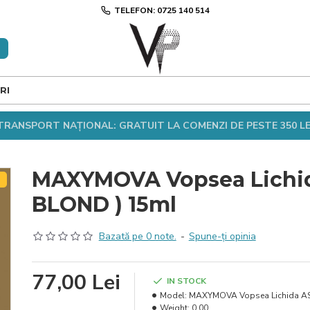
TELEFON: 0725 140 514
RI
TRANSPORT NAȚIONAL: GRATUIT LA COMENZI DE PESTE 350 LE
MAXYMOVA Vopsea Lichi
T
BLOND ) 15ml
Bazată pe 0 note.
-
Spune-ţi opinia
77,00 Lei
IN STOCK
Model:
MAXYMOVA Vopsea Lichida AS
Weight:
0.00