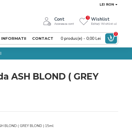
LEI
RON
0
Cont
Wishlist
Acceseaza cont
Editați Wishlist-ul
0
0 produs(e) - 0,00 Lei
INFORMATII
CONTACT
I
da ASH BLOND ( GREY
H BLOND ( GREY BLOND ) 15ml