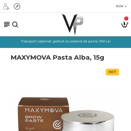
RON
0
Transport național: gratuit la comenzi de peste 350 Lei
MAXYMOVA Pasta Alba, 15g
HOT