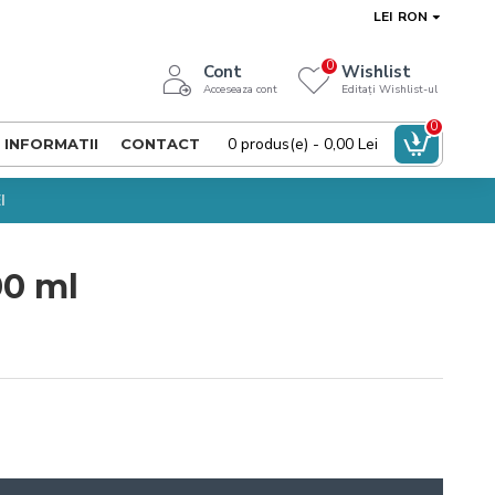
LEI
RON
0
Cont
Wishlist
Acceseaza cont
Editați Wishlist-ul
0
0 produs(e) - 0,00 Lei
INFORMATII
CONTACT
I
00 ml