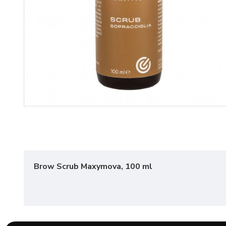
Brow Scrub Maxymova, 100 ml
Scrubul pentru sprâncene MAXYMOVA este o loțiune exfo
henna/vopselei pe piele.