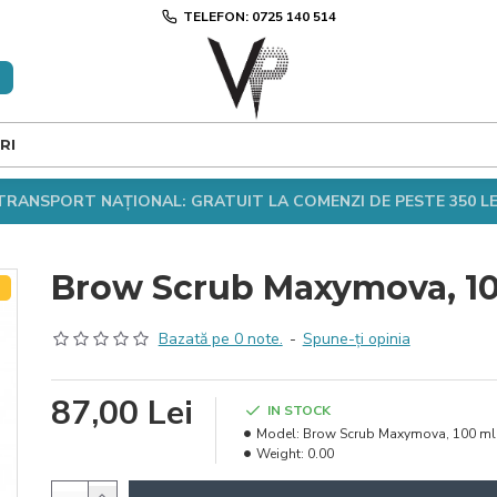
TELEFON: 0725 140 514
RI
TRANSPORT NAȚIONAL: GRATUIT LA COMENZI DE PESTE 350 LE
Brow Scrub Maxymova, 1
T
Bazată pe 0 note.
-
Spune-ţi opinia
87,00 Lei
IN STOCK
Model:
Brow Scrub Maxymova, 100 ml
Weight:
0.00