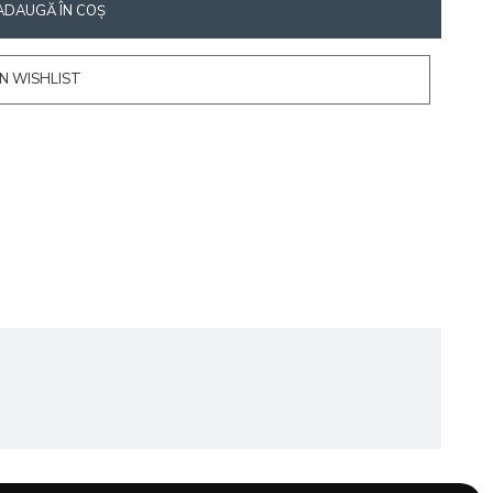
ADAUGĂ ÎN COŞ
N WISHLIST
u vopsire și a îmbunătăți aderența culorii