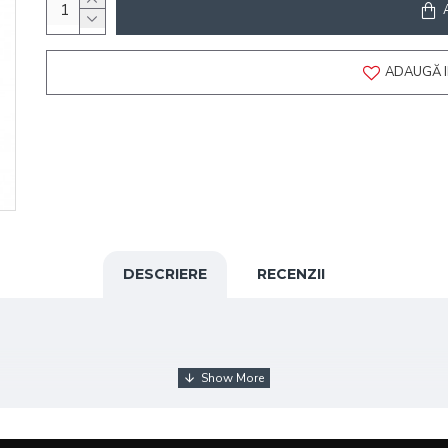
ADAUGĂ I
DESCRIERE
RECENZII
liantă în două etape, creată pentru a pregăti sprâncenele pentr