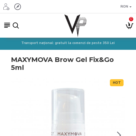
RON
0
Transport național: gratuit la comenzi de peste 350 Lei
MAXYMOVA Brow Gel Fix&Go
5ml
HOT