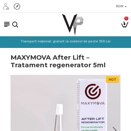
RON
0
Transport național: gratuit la comenzi de peste 350 Lei
MAXYMOVA After Lift –
Tratament regenerator 5ml
HOT