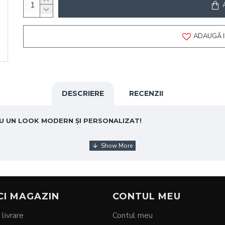
ADAUGĂ I
DESCRIERE
RECENZII
U UN LOOK MODERN ȘI PERSONALIZAT!
de baghetă RGB
, ideală pentru a adăuga culoare și stil oricărui s
CI MAGAZIN
CONTUL MEU
pentru fotografii, video-uri sau decor interior. Fie că îți doreșt
 livrare
Contul meu