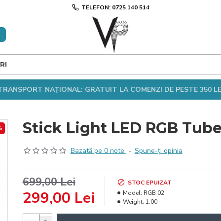
TELEFON: 0725 140 514
RI
TRANSPORT NAȚIONAL: GRATUIT LA COMENZI DE PESTE 350 LE
Stick Light LED RGB Tub
%
Bazată pe 0 note.
-
Spune-ţi opinia
699,00 Lei
STOC EPUIZAT
299,00 Lei
Model:
RGB 02
Weight:
1.00