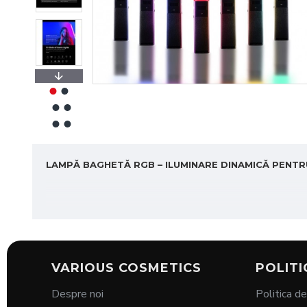
LAMPĂ BAGHETĂ RGB – ILUMINARE DINAMICĂ PENTR
Descriere
:
Creează o atmosferă unică cu
lampa led sub formă 
VARIOUS COSMETICS
POLITI
moduri dinamice, această lampă portabilă este perfectă 
Despre noi
Politica de
RGB se adaptează nevoilor tale!