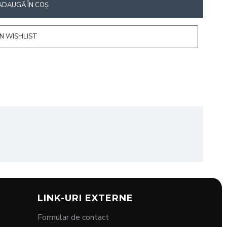
ADAUGĂ ÎN COŞ
N WISHLIST
pațiu! Cu iluminare reglabilă în milioane de culori și
LINK-URI EXTERNE
i o lumină subtilă sau efecte spectaculoase, bagheta
Formular de contact