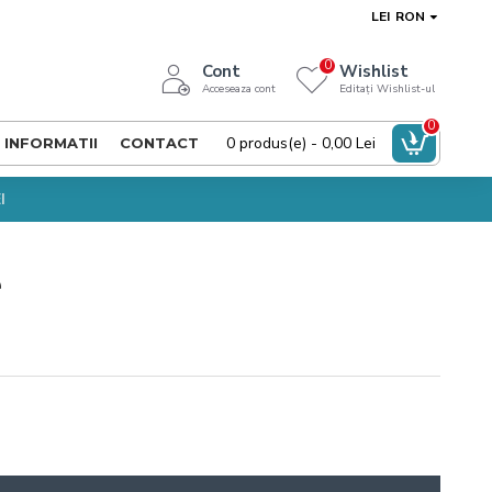
LEI
RON
0
Cont
Wishlist
Acceseaza cont
Editați Wishlist-ul
0
0 produs(e) - 0,00 Lei
INFORMATII
CONTACT
I
e