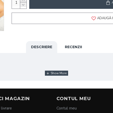
ADAUGĂ I
DESCRIERE
RECENZII
CI MAGAZIN
CONTUL MEU
 livrare
Contul meu
a semilună, special concepută pentru iluminatul zonelor corpului 