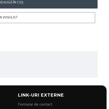
ADAUGĂ ÎN COŞ
N WISHLIST
LINK-URI EXTERNE
Formular de contact
care urmează sa fie tratate in timpul tratamentelor