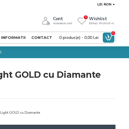
LEI
RON
0
Cont
Wishlist
Acceseaza cont
Editați Wishlist-ul
0
0 produs(e) - 0,00 Lei
INFORMATII
CONTACT
I
ght GOLD cu Diamante
ight GOLD cu Diamante