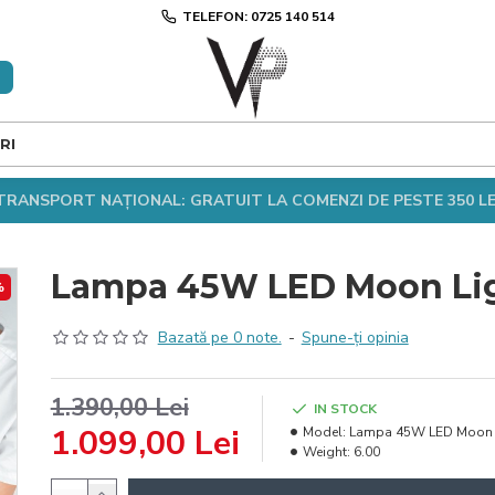
TELEFON: 0725 140 514
RI
TRANSPORT NAȚIONAL: GRATUIT LA COMENZI DE PESTE 350 LE
Lampa 45W LED Moon Lig
%
Bazată pe 0 note.
-
Spune-ţi opinia
1.390,00 Lei
IN STOCK
1.099,00 Lei
Model:
Lampa 45W LED Moon L
Weight:
6.00