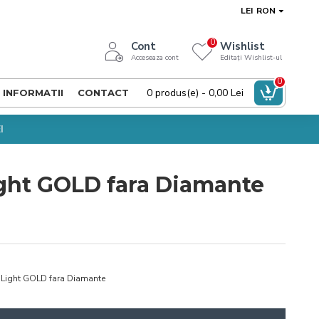
LEI
RON
0
Cont
Wishlist
Acceseaza cont
Editați Wishlist-ul
0
0 produs(e) - 0,00 Lei
INFORMATII
CONTACT
I
ht GOLD fara Diamante
ight GOLD fara Diamante