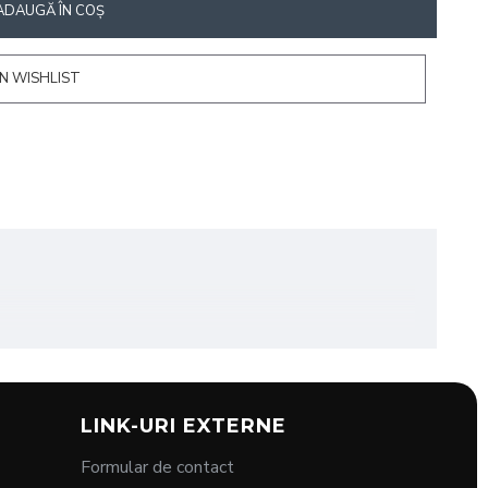
ADAUGĂ ÎN COŞ
N WISHLIST
LINK-URI EXTERNE
Formular de contact
care urmează sa fie tratate in timpul tratamentelor