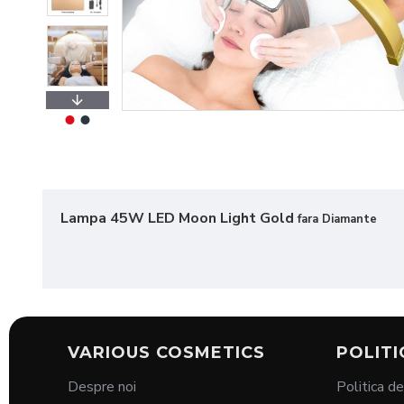
Lampa 45W LED Moon Light Gold
fara Diamante
Lampa Semilună – Iluminare Profesională
VARIOUS COSMETICS
POLITI
Descriere:
Despre noi
Politica de
Îmbunătățește-ți experiența de lucru în studio cu lamp