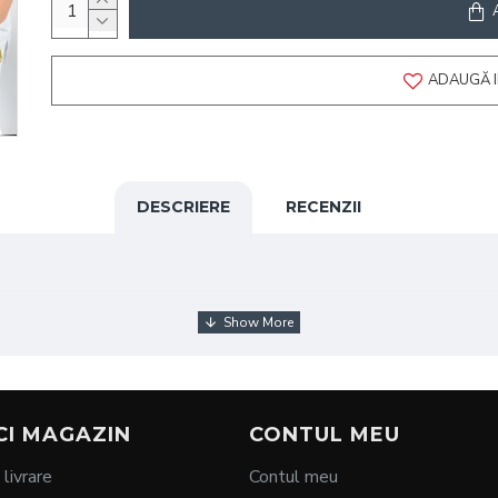
ADAUGĂ I
DESCRIERE
RECENZII
CI MAGAZIN
CONTUL MEU
 livrare
Contul meu
a semilună, special concepută pentru iluminatul zonelor corpului 