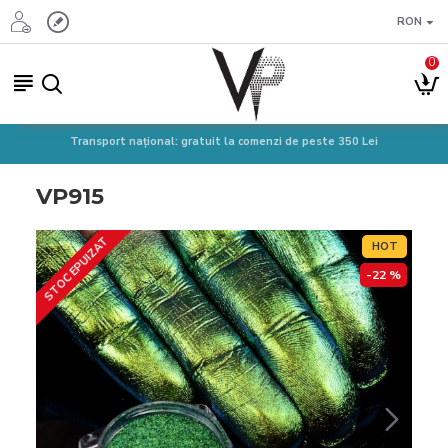
RON
0
Transport național: gratuit la comenzi de peste 350 Lei
VP915
STOC EPUIZAT
HOT
-22 %