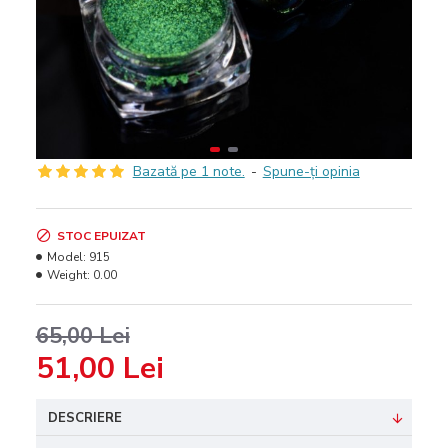
Bazată pe 1 note.
-
Spune-ţi opinia
STOC EPUIZAT
Model:
915
Weight:
0.00
65,00 Lei
51,00 Lei
DESCRIERE