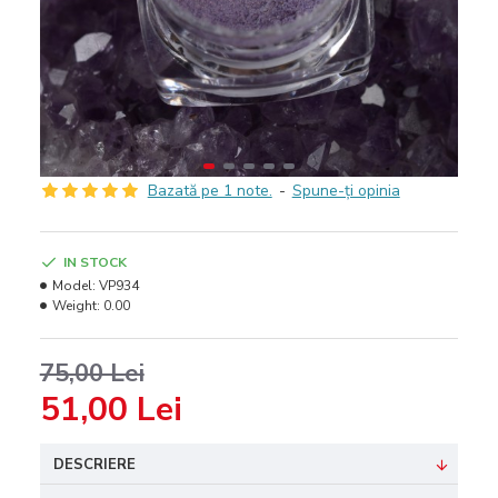
Bazată pe 1 note.
-
Spune-ţi opinia
IN STOCK
Model:
VP934
Weight:
0.00
75,00 Lei
51,00 Lei
DESCRIERE