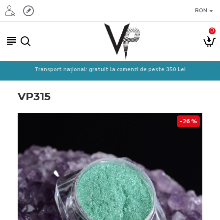
RON
0
Transport național: gratuit la comenzi de peste 350 Lei
VP315
-26 %