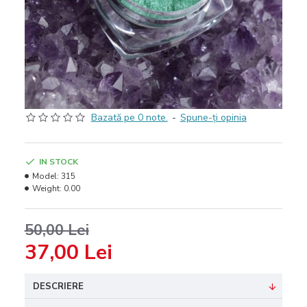
Bazată pe 0 note.
-
Spune-ţi opinia
IN STOCK
Model:
315
Weight:
0.00
50,00 Lei
37,00 Lei
DESCRIERE