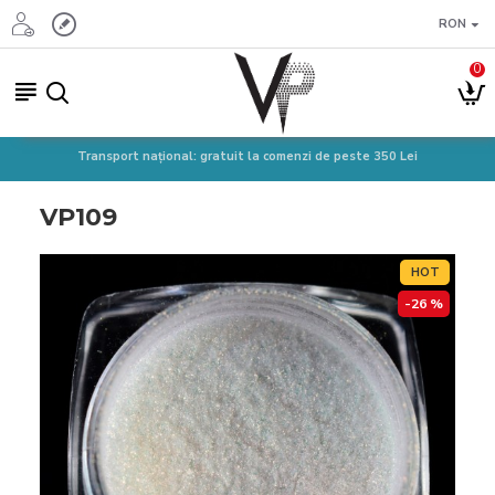
RON
0
Transport național: gratuit la comenzi de peste 350 Lei
VP109
HOT
-26 %