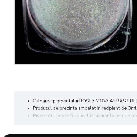
Culoarea pigmentului:ROSU/ MOV/ ALBASTRU
Produsul se prezinta ambalat in recipient de 3ml
Pigmentul poate fi aplicat in siguranta pe pleoape,
Waterproof, foarte intens, are o textura foarte c
Metode de aplicare: