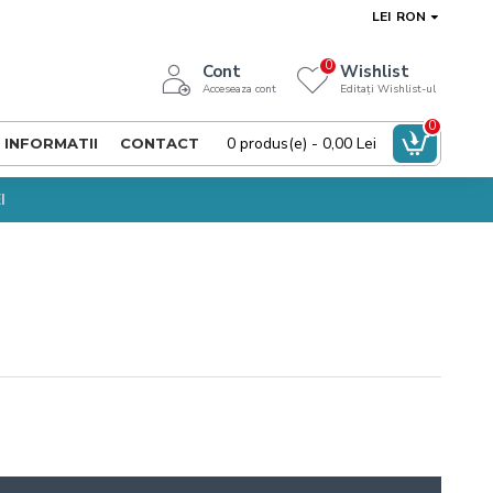
LEI
RON
0
Cont
Wishlist
Acceseaza cont
Editați Wishlist-ul
0
0 produs(e) - 0,00 Lei
INFORMATII
CONTACT
I