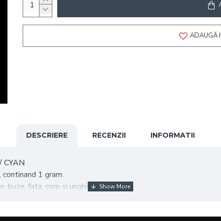
ADAUGĂ I
DESCRIERE
RECENZII
INFORMATII
/ CYAN
, continand 1 gram.
 buze, fata, corp si unghii.
remoasa si fina.