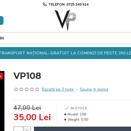
TELEFON: 0725 140 514
RI
TRANSPORT NAȚIONAL: GRATUIT LA COMENZI DE PESTE 350 LE
VP108
%
Bazată pe 0 note.
-
Spune-ţi opinia
47,00 Lei
IN STOCK
35,00 Lei
Model:
108
Weight:
0.00