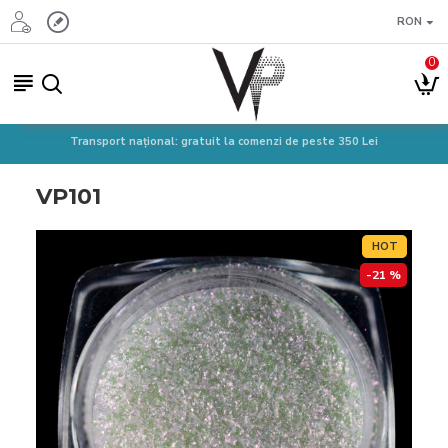
RON
0
Transport național: gratuit la comenzi de peste 350 Lei
VP101
HOT
-21 %