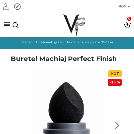
RON
0
Transport național: gratuit la comenzi de peste 350 Lei
Buretel Machiaj Perfect Finish
HOT
-16 %