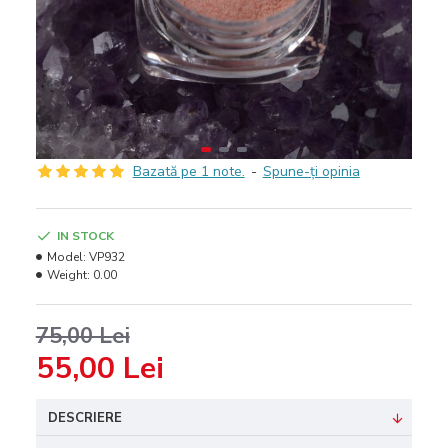
Bazată pe 1 note.
-
Spune-ţi opinia
IN STOCK
Model:
VP932
Weight:
0.00
75,00 Lei
55,00 Lei
DESCRIERE