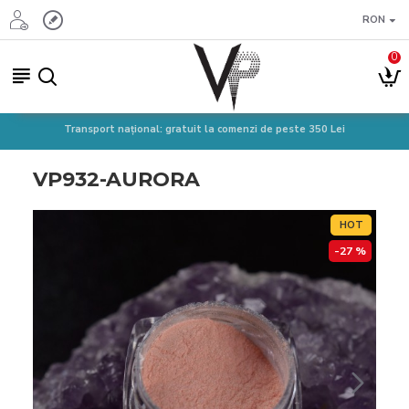
RON
0
Transport național: gratuit la comenzi de peste 350 Lei
VP932-AURORA
HOT
-27 %