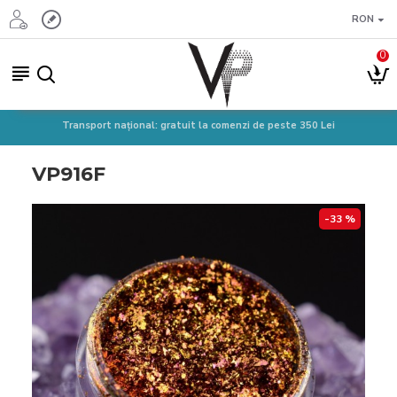
RON
0
Transport național: gratuit la comenzi de peste 350 Lei
VP916F
-33 %