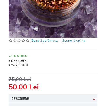
Bazată pe 0 note.
-
Spune-ţi opinia
IN STOCK
Model:
916F
Weight:
0.00
75,00 Lei
50,00 Lei
DESCRIERE