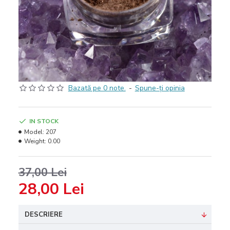
Bazată pe 0 note.
-
Spune-ţi opinia
IN STOCK
Model:
207
Weight:
0.00
37,00 Lei
28,00 Lei
DESCRIERE