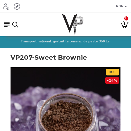
RON
0
Transport național: gratuit la comenzi de peste 350 Lei
VP207-Sweet Brownie
HOT
-24 %