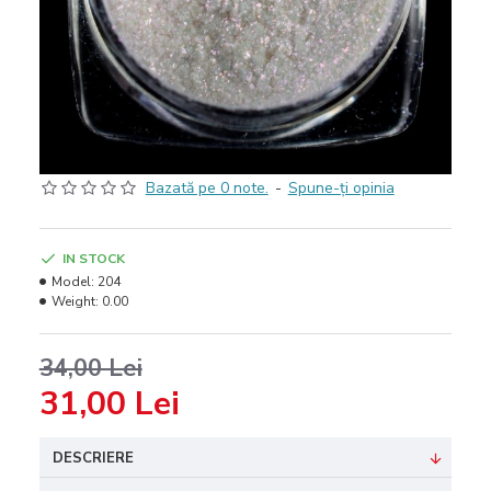
Bazată pe 0 note.
-
Spune-ţi opinia
IN STOCK
Model:
204
Weight:
0.00
34,00 Lei
31,00 Lei
DESCRIERE