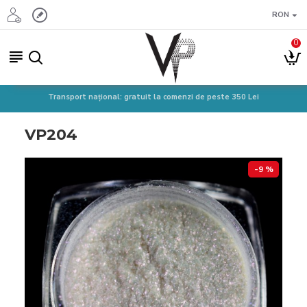
RON
0
Transport național: gratuit la comenzi de peste 350 Lei
VP204
-9 %