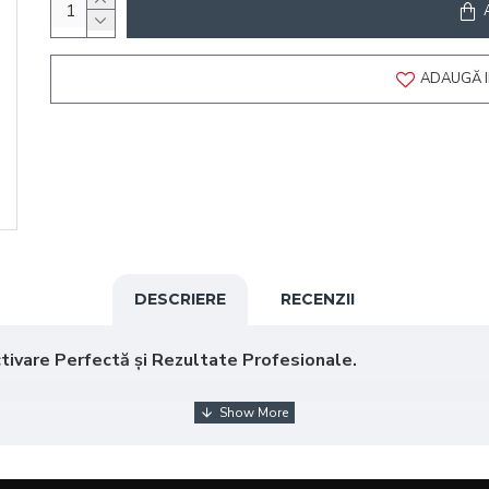
ADAUGĂ I
DESCRIERE
RECENZII
ivare Perfectă și Rezultate Profesionale.
xidantul nostru profesional
, special formulat pentru a activa
 de înfrumusețare, acest oxidant oferă: