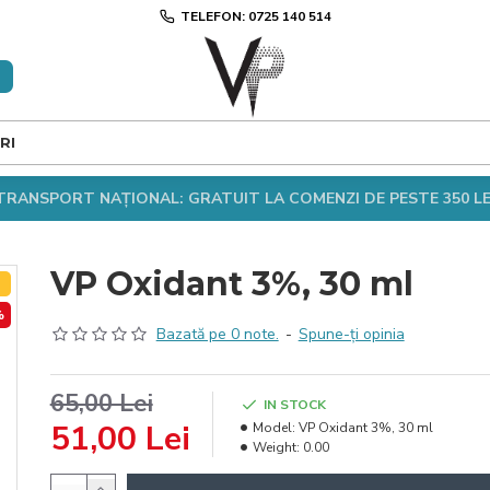
TELEFON: 0725 140 514
RI
TRANSPORT NAȚIONAL: GRATUIT LA COMENZI DE PESTE 350 LE
VP Oxidant 3%, 30 ml
T
%
Bazată pe 0 note.
-
Spune-ţi opinia
65,00 Lei
IN STOCK
51,00 Lei
Model:
VP Oxidant 3%, 30 ml
Weight:
0.00