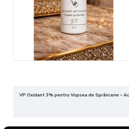
VP Oxidant 3% pentru Vopsea de Sprâncene – Act
Obține culoarea perfectă pentru sprâncenele tale cu
o
intensitate maximă. Ideal pentru uz personal și saloane