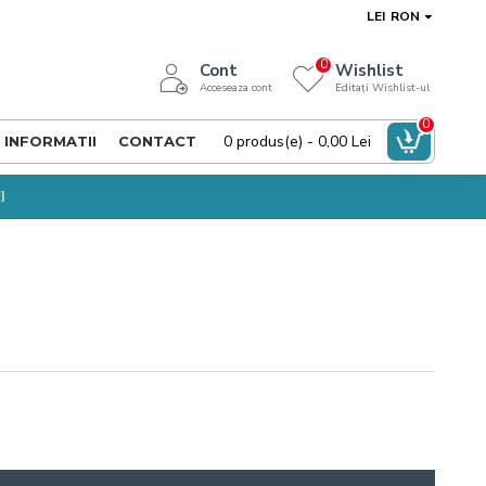
LEI
RON
0
Cont
Wishlist
Acceseaza cont
Editați Wishlist-ul
0
0 produs(e) - 0,00 Lei
INFORMATII
CONTACT
I