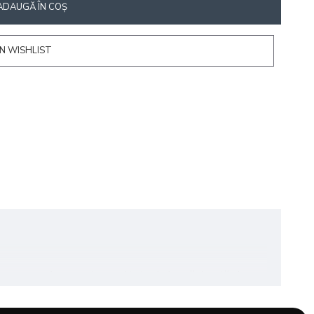
ADAUGĂ ÎN COŞ
N WISHLIST
 vopseaua și a garanta rezultate de lungă durată și