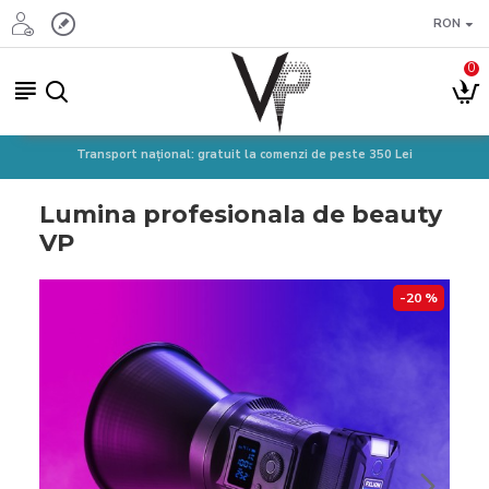
RON
0
Transport național: gratuit la comenzi de peste 350 Lei
Lumina profesionala de beauty
VP
-20 %