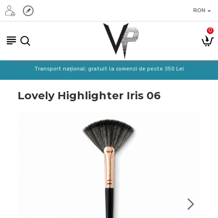
RON
0
Transport național: gratuit la comenzi de peste 350 Lei
Lovely Highlighter Iris 06