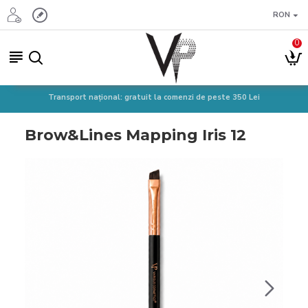
RON
0
Transport național: gratuit la comenzi de peste 350 Lei
Brow&Lines Mapping Iris 12