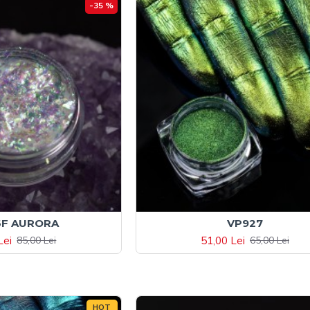
-35 %
6F AURORA
VP927
Lei
51,00 Lei
85,00 Lei
65,00 Lei
HOT