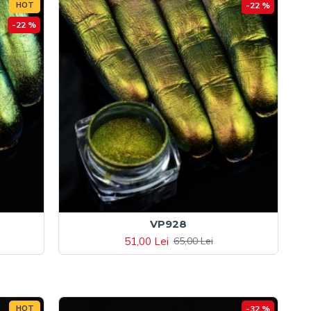
HOT
-22 %
-22 %
VP928
51,00 Lei
65,00 Lei
HOT
-32 %