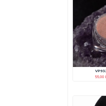
VP93
55,00 