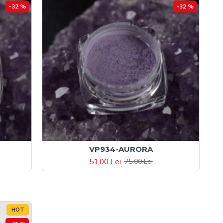
-32 %
-32 %
VP934-AURORA
51,00 Lei
75,00 Lei
HOT