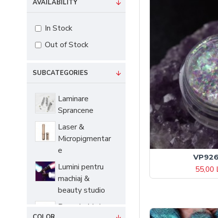
AVAILABILITY
In Stock
Out of Stock
SUBCATEGORIES
Laminare
Sprancene
Laser &
Micropigmentar
e
VP92
Lumini pentru
55,00 
machiaj &
beauty studio
Pensule Various
COLOR