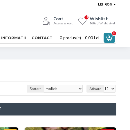
LEI
RON
0
Cont
Wishlist
Acceseaza cont
Editați Wishlist-ul
0
0 produs(e) - 0,00 Lei
INFORMATII
CONTACT
Sortare
Afisare
S