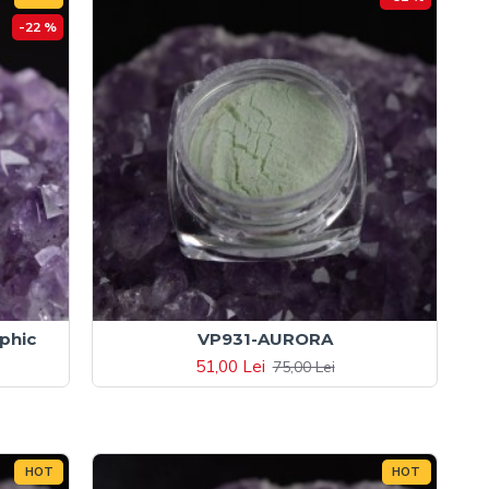
-22 %
phic
VP931-AURORA
51,00 Lei
75,00 Lei
HOT
HOT