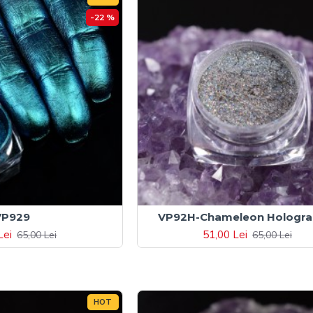
-22 %
VP929
VP92H-Chameleon Hologra
Lei
51,00 Lei
65,00 Lei
65,00 Lei
HOT