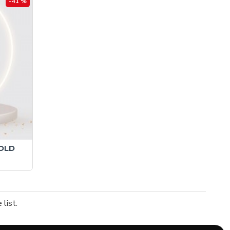
-41 %
GOLD
list.