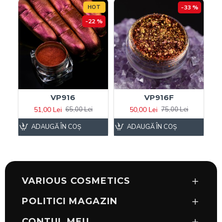
HOT
-33 %
-22 %
VP916
VP916F
51,00 Lei
50,00 Lei
65,00 Lei
75,00 Lei
ADAUGĂ ÎN COŞ
ADAUGĂ ÎN COŞ
VARIOUS COSMETICS
POLITICI MAGAZIN
CONTUL MEU