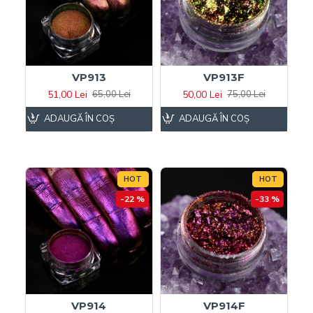
VP913
VP913F
51,00 Lei
50,00 Lei
65,00 Lei
75,00 Lei
ADAUGĂ ÎN COŞ
ADAUGĂ ÎN COŞ
HOT
HOT
-22 %
-33 %
VP914
VP914F