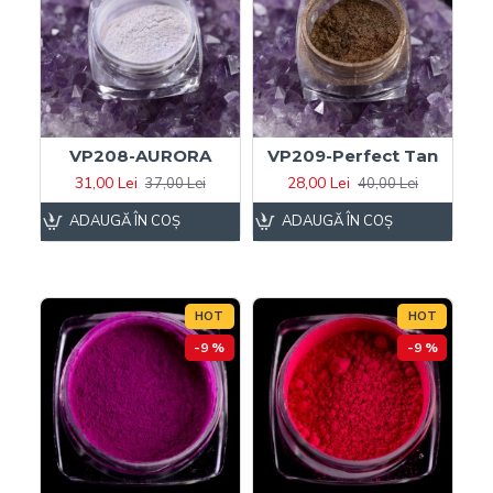
VP208-AURORA
VP209-Perfect Tan
31,00 Lei
28,00 Lei
37,00 Lei
40,00 Lei
ADAUGĂ ÎN COŞ
ADAUGĂ ÎN COŞ
HOT
HOT
-9 %
-9 %