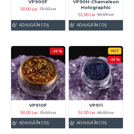
VP900F
VP90H-Chameleon
Holographic
50,00 Lei
75,00 Lei
51,00 Lei
65,00 Lei
ADAUGĂ ÎN COŞ
ADAUGĂ ÎN COŞ
-33 %
HOT
-22 %
VP910F
VP911
50,00 Lei
51,00 Lei
75,00 Lei
65,00 Lei
ADAUGĂ ÎN COŞ
ADAUGĂ ÎN COŞ