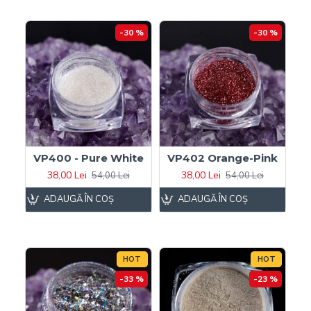
-30 %
-30 %
VP400 - Pure White
VP402 Orange-Pink
38,00 Lei
38,00 Lei
54,00 Lei
54,00 Lei
ADAUGĂ ÎN COŞ
ADAUGĂ ÎN COŞ
HOT
HOT
-33 %
-23 %