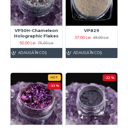
VP50H-Chameleon
VP829
Holographic Flakes
37,00 Lei
48,00 Lei
50,00 Lei
75,00 Lei
ADAUGĂ ÎN COŞ
ADAUGĂ ÎN COŞ
HOT
-22 %
-33 %