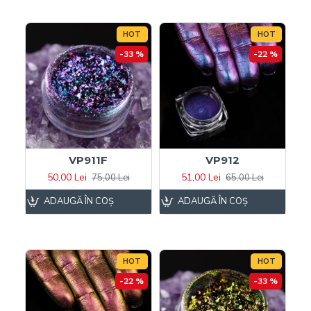
HOT
HOT
-33 %
-22 %
VP911F
VP912
50,00 Lei
51,00 Lei
75,00 Lei
65,00 Lei
ADAUGĂ ÎN COŞ
ADAUGĂ ÎN COŞ
HOT
HOT
-22 %
-33 %