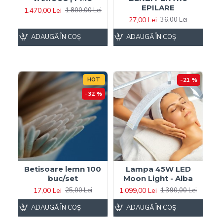
EPILARE
1.470,00 Lei
1.800,00 Lei
27,00 Lei
36,00 Lei
ADAUGĂ ÎN COŞ
ADAUGĂ ÎN COŞ
HOT
-21 %
-32 %
Betisoare lemn 100
Lampa 45W LED
buc/set
Moon Light - Alba
17,00 Lei
1.099,00 Lei
25,00 Lei
1.390,00 Lei
ADAUGĂ ÎN COŞ
ADAUGĂ ÎN COŞ