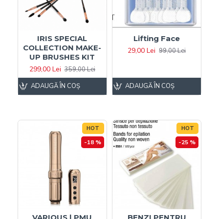
IRIS SPECIAL
Lifting Face
COLLECTION MAKE-
29,00 Lei
99,00 Lei
UP BRUSHES KIT
299,00 Lei
359,00 Lei
ADAUGĂ ÎN COŞ
ADAUGĂ ÎN COŞ
HOT
HOT
-18 %
-25 %
VARIOUS | PMU
BENZI PENTRU