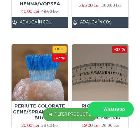
HENNA/VOPSEA
255,00 Lei
300,00 Lei
40,00 Lei
49,00 Lei
ADAUGĂ ÎN COŞ
ADAUGĂ ÎN COŞ
HOT
-27 %
-47 %
PERIUTE COLORATE
RIGLA PENTRU
Whatsapp
GENE/SPRANCENE 50
MASURAREA
FILTER PRODUCTS
BUC
SPRANCENELOR
20,00 Lei
19,00 Lei
38,00 Lei
26,00 Lei
ADAUGĂ ÎN COŞ
ADAUGĂ ÎN COŞ