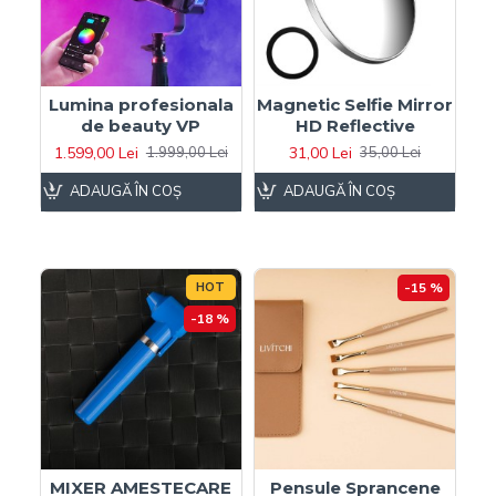
Lumina profesionala
Magnetic Selfie Mirror
de beauty VP
HD Reflective
1.599,00 Lei
31,00 Lei
1.999,00 Lei
35,00 Lei
ADAUGĂ ÎN COŞ
ADAUGĂ ÎN COŞ
HOT
-15 %
-18 %
MIXER AMESTECARE
Pensule Sprancene