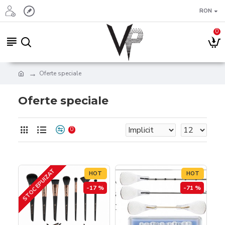
RON
0
Oferte speciale
Oferte speciale
0
STOC EPUIZAT
HOT
HOT
-17 %
-71 %