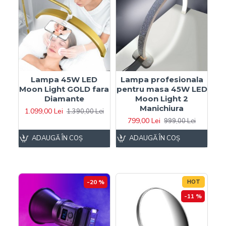
Lampa 45W LED
Lampa profesionala
Moon Light GOLD fara
pentru masa 45W LED
Diamante
Moon Light 2
Manichiura
1.099,00 Lei
1.390,00 Lei
799,00 Lei
999,00 Lei
ADAUGĂ ÎN COŞ
ADAUGĂ ÎN COŞ
-20 %
HOT
-11 %