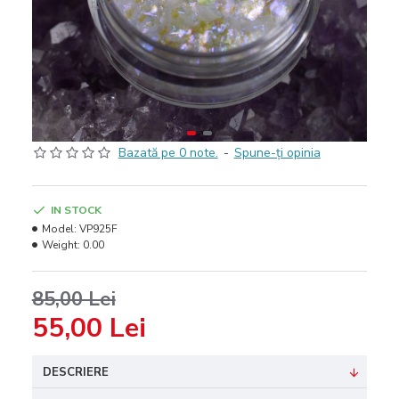
Bazată pe 0 note.
-
Spune-ţi opinia
IN STOCK
Model:
VP925F
Weight:
0.00
85,00 Lei
55,00 Lei
DESCRIERE