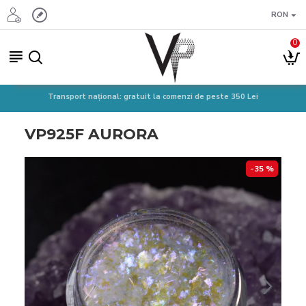
RON
0
Transport național: gratuit la comenzi de peste 350 Lei
VP925F AURORA
-35 %