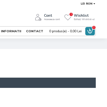
LEI
RON
0
Cont
Wishlist
Acceseaza cont
Editați Wishlist-ul
0
0 produs(e) - 0,00 Lei
INFORMATII
CONTACT