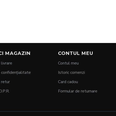
CI MAGAZIN
CONTUL MEU
 livrare
Contul meu
 confidențialitate
Istoric comenzi
 retur
Card cadou
D.P.R.
Formular de returnare